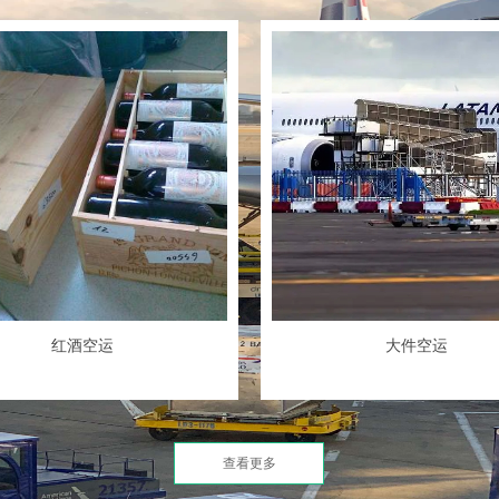
案。
联系人：万先生
联系方式：13950999088
地址：厦门市湖里区象屿物流园3
红酒空运
大件空运
查看更多