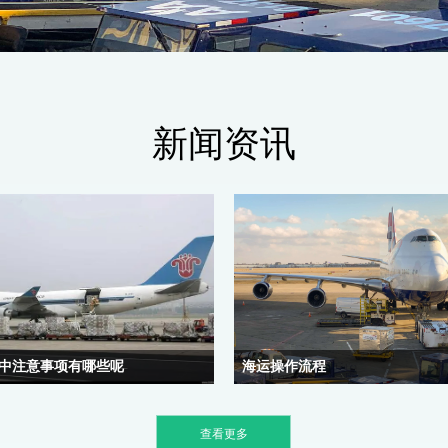
新闻资讯
NEWS
中注意事项有哪些呢
海运操作流程
然后说出自己的产品的名称，什么包装，
订舱单流转单委托书1.填写委托书2.写
，规格多少，价格多少，把上面这些都报
联系人，电话，地址，和送货联系人，
查看更多
司，最后一部就是开箱验一下货物，以避
话，货物名称，货物重量。3.在托运人