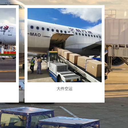
号楼104
大件空运