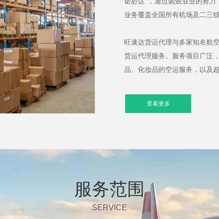
诺必达”，通过兢兢业业的努力
业务覆盖全国所有机场及二三线
旺速达货运代理与多家知名航
货运代理服务。服务项目广泛
品、化妆品的空运服务，以及
防疫物资空运等。
查看更多
特别是在宠物托运领域，旺速达
宠物空调专车往返服务。公司
还配置了12部全新的江铃全顺
在宠物托运服务上零投诉零事
总而言之，厦门旺速达货运代
服务范围
网络，为各类货物提供全方位
持“受人之托，一诺必达”的服
SERVICE