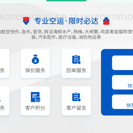
必要的麻烦
签字，并且注明日期4.把委托书传真给
时肯定持有运输单据,拿着这个运输单
公司）填写的装卸货信息最为重要，必
该物流公司,索取赔偿,大家在物流前一
人必须盖公司公章并传真
的货物进行包装,而且一定要包装好,以
丢失的情况,再就是填写物流单的时候
楚对方的名字,和电话,最好是多留两个,
到了打不通电话的情况和被别人冒领的情