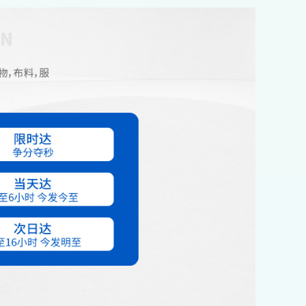
对方（货代
和总体积、装率和卸率、装港和卸港的吃水线、最
须准确托运
早货物备妥时间、运输条款、贸易合同是否签订
等。3. 提供报关信息委托人与代理公司鉴定运输
代理及报关协议书后，根据船到达卸港的时间提前
通知用户提供所需的全套报关单据复印件。4. 散
杂货装卸 根据代理公司的通知，合理安排码头
集货、装船、卸船的工作。