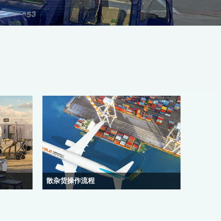
散杂货操作流程
好具体装货
1. 接单委托人与代理公司开展租船业务，根据卸
地址，电
货港的卸货能力，订租船条款。2. 提供订舱信息
方框里盖章
委托人应提供发运港和卸货港、货物的品名、数量