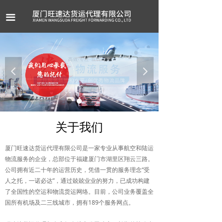
首页
끀
公司介绍
服务项目
넳
넲
案例展示
新闻资讯
联系我们
关于我们
厦门旺速达货运代理有限公司是一家专业从事航空和陆运
物流服务的企业，总部位于福建厦门市湖里区翔云三路。
公司拥有近二十年的运营历史，凭借一贯的服务理念“受
人之托，一诺必达”，通过兢兢业业的努力，已成功构建
了全国性的空运和物流货运网络。目前，公司业务覆盖全
国所有机场及二三线城市，拥有189个服务网点。