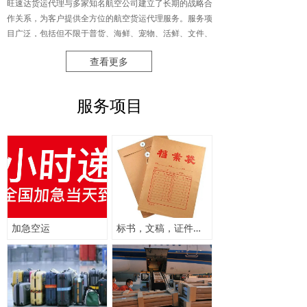
旺速达货运代理与多家知名航空公司建立了长期的战略合
作关系，为客户提供全方位的航空货运代理服务。服务项
目广泛，包括但不限于普货、海鲜、宠物、活鲜、文件、
仪器、工业品、化妆品的空运服务，以及超重超大件空
查看更多
运、国际空运、航空急件、药品冷链疫苗托运、防疫物资
空运等。
服务项目
特别是在宠物托运领域，旺速达货运公司根据市场需求，
在2020年7月推出了全国范围内的宠物空调专车往返服
务。公司不仅拥有一支专业、经验丰富且服务素养高的托
运团队，而且还配置了12部全新的江铃全顺中型运输车
辆，确保时效快捷、安全可靠。至今，旺速达公司在宠物
托运服务上零投诉零事故，深受广大客户的认可与支持。
总而言之，厦门旺速达货运代理有限公司凭借其全面的服
加急空运
标书，文稿，证件空运
务项目、专业的团队和强大的物流网络，为各类货物提供
全方位的保驾护航，尤其在宠物托运领域表现卓越。公司
始终坚持“受人之托，一诺必达”的服务理念，致力于为客
户提供高效、安全、可靠的货运解决方案。