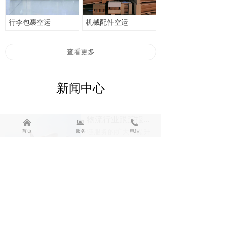
行李包裹空运
机械配件空运
联系人：万先生
查看更多
联系方式：13950999088
地址：厦门市湖里区象屿物流园3号楼104
新闻中心
物流行业跟踪报告:冷链物流向标准化迈进
낀
뀵
끅
链服务的扩大与提升
首页
服务
电话
最终要落到仓储、运
输等物流环节,行业标
2024-04-06
40
넶
准的出台有利于规范
冷链物流行业环境,刺
物流过程中注意事项有哪些呢
激市场需求,利于大中
物流公司然后说出自
型冷链物流企业发
己的产品的名称，什
展。国内电商抢先在
么包装，重量多少，
2024-04-06
31
冷链物流环节发力。
넶
规格多少，价格多
目前抢滩餐桌冷链供
少，把上面这些都报